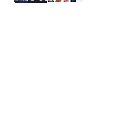
Möjlighet att analysera i 3D
Kundspecifik hudvård
Rekommendation av behandlingar
Kundregister med före / efter bilder
Specifikationer
Kamera
Digital Kamera Canon 6D
Typ av blixt
Xenon
Motivtagning
Vänster sida, Rakt framifrån, Höger
Ljusfilter
sida
Dagsljus,UV fluorescerande,
Polariserat ljus, RBX Röd, RBX Brun
Max upplösning
Ljusstyrka (RGB)
21 Megapixel resolution (Canon 6D)
Kommunikations Interface
8,800 LUX
Strömförsörjning
USB 2.0 Port
Storlek
100-240V AC / 50-60 Hz / 2A
Vikt
58cm*55cm*73cm
47kg