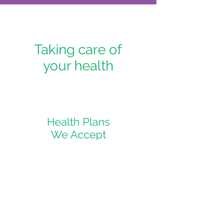
Taking care of
your health
Health Plans
We Accept
I'm a paragraph. Click here to add
your own text and edit me. Let your
users get to know you.
> Read More