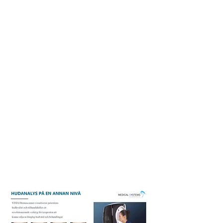
10.00-10.15
Paus
10.15-12.00
Tagning av bilder
​Genomgång av menysystem i VISIA
Uppläggning av patient
12.00-13.00
Lunch
13.00-14.00
Val av produkter efter hudtyp
Lägga till egna produkter och
behandlingar
14.00-14.15
Paus
14.15-16.00
Utförande av en hudanalys med VISIA
Dermascanner
Utskrift
Tips för merförsäljning