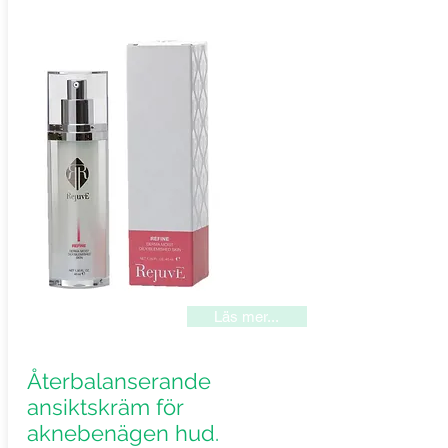
Läs mer...
Återbalanserande
ansiktskräm för
aknebenägen hud.